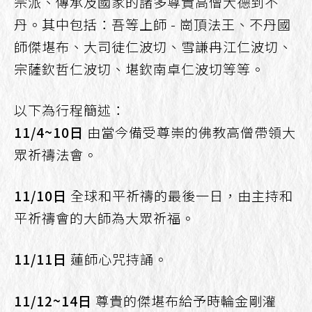
宗派、傳承及國家的諸多尊貴高僧大德到不
丹。其中包括：吾等上師 - 崗頂法王、不丹國
師傑堪布、大司徒仁波切、雪謙冉江仁波切、
宗薩欽哲仁波切、堪欽南卓仁波切等等。
以下為行程簡述：
11/4~10日
由當今備受尊崇的佛教高僧帶領大
眾祈禱法會。
11/10日
全球和平祈禱的最後一日，由主持和
平祈禱會的大師為大眾祈福。
11/11日
蓮師心咒持誦。
11/12~14日
尊貴的傑堪布給予時輪金剛灌