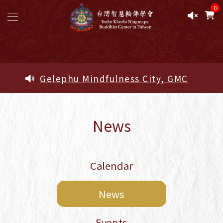
0
Gelephu Mindfulness City, GMC
{Kurukulle Center}
Study Pathway
Study Pathway - Five Ngöndro Study
News
Area
Sacred Objects of the Lineage -
Blessed Amrita Pills
Calendar
Sacred Objects of the Lineage -
Sacred Objects of the Lineage
Calendar
News
2026 Complete Pema Lingpa
Empowerments and Oral
Events