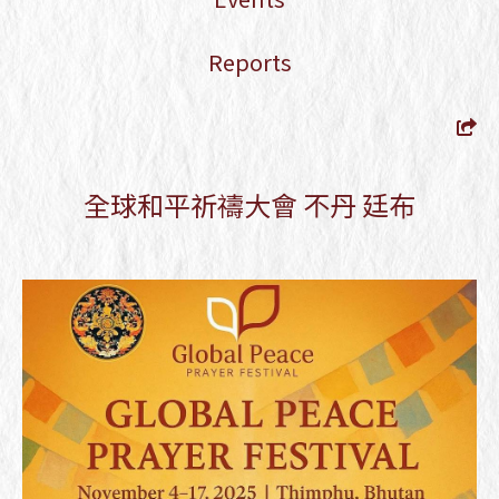
Transmissions — Official
Registration Form
Reports
Empowerment of Kurukullā, the
Lotus Ḍākinī, and Tsok Offering
Kyabje Gangteng Tulku Rinpoche -
2026 Taiwan Dharma Activities
Schedule
全球和平祈禱大會 不丹 廷布