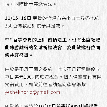
頂，同時開示甚深佛法。
11/15~19日
尊貴的傑堪布為來自世界各地約
250位佛教尼師授予具足戒。
*** 吾等尊貴的上師 崗頂法王，也將出席領眾
此殊勝難得的全球祈福法會。為此敬邀各位同
修共襄盛舉。
由於是不丹王國之邀約，此次不丹行程將停收
每日美元100.-的旅遊稅金。個人僅需支付實際
食宿費用，如欲前往者請逕向學會聯繫:
yeshekhorlo@gmail.com
如欲參加者請於
10/10日前寄送email提出登