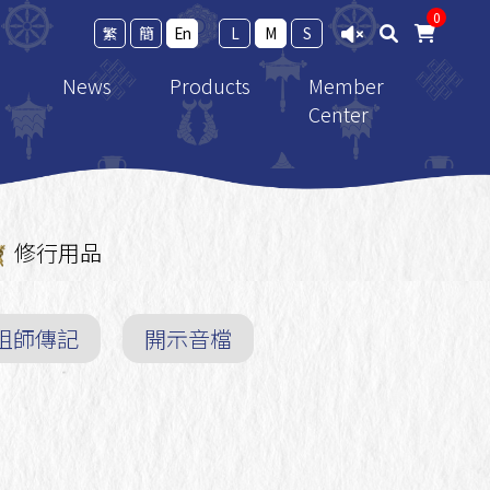
0
繁
簡
En
L
M
S
News
Products
Member
Center
ramework
Calendar
New Release
Member Login
ro Study
News
法寶
修行用品
Events
Thangka
achings
Reports
修行用品
祖師傳記
開示音檔
 the
Shopping Guide