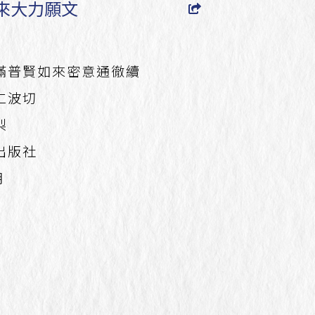
如來大力願文
圓滿普賢如來密意通徹續
古仁波切
梨
輪出版社
月