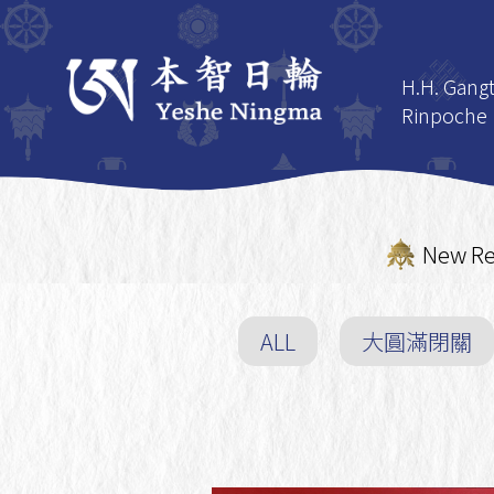
H.H. Gang
Rinpoche
H.H. Gan
Rinpoche
The Life 
New Re
H.H. Gan
Rinpoche
ALL
大圓滿閉關
The Enli
Activities
Gangteng
Rinpoche