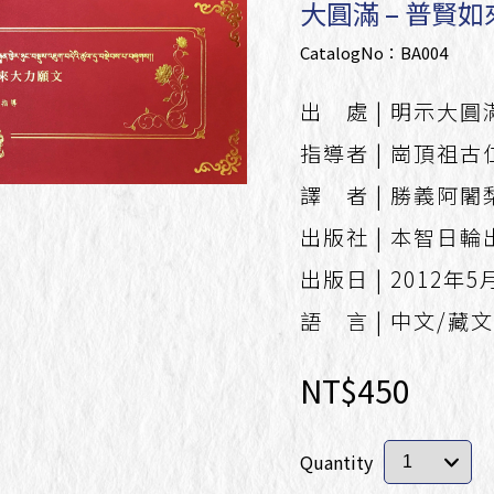
大圓滿 – 普賢
Blessed Amrita Pills
CatalogNo：BA004
出 處 | 明示大
指導者 | 崗頂祖
譯 者 | 勝義阿闍
出版社 | 本智日
出版日 | 2012年5
語 言 | 中文/藏文
NT$450
Quantity