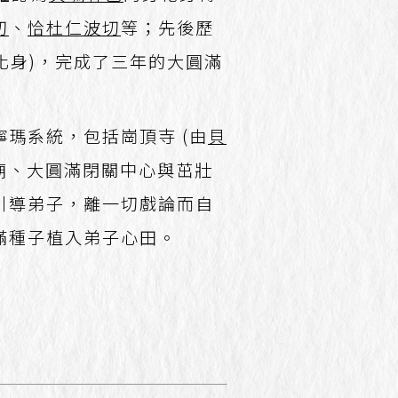
切
、
恰杜仁波切
等；先後歷
化身)，完成了三年的大圓滿
瑪系統，包括崗頂寺 (由
貝
寺廟、大圓滿閉關中心與茁壯
引導弟子，離一切戲論而自
滿種子植入弟子心田。