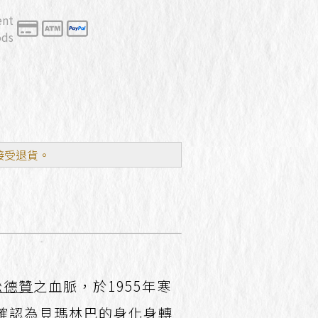
ent
ods
接受退貨。
松德贊
之血脈，於1955年寒
確認為
貝瑪林巴
的身化身轉