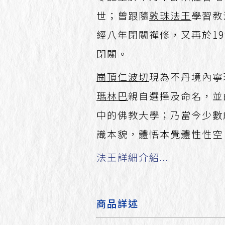
世；曾跟隨
敦珠法王
學習教
經八年閉關禪修，又再於19
閉關。
崗頂仁波切
現為不丹境內寧
瑪林巴
親自選擇及命名，並
中的佛教大學；乃當今少數
識本貌，體悟本覺體性性空
法王詳細介紹...
商品詳述