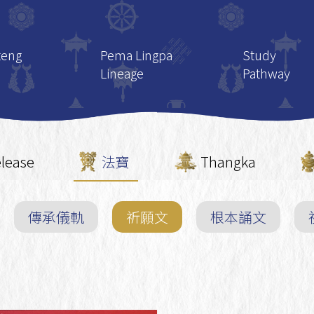
teng
Pema Lingpa
Study
Lineage
Pathway
gteng Tulku
Lineage Masters
Learning F
The Three Great
Five Ngönd
Story of
Treasure Revealers
Area
lease
法寶
Thangka
gteng Tulku
Precious Treasure
Common Te
Teachings
傳承儀軌
祈願文
根本誦文
How to Join
ghtened
Lineage Sadhanas
Group
 of H.H.
and Ritual Texts
 Tulku
Sacred Objects of
the Lineage