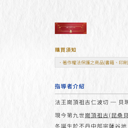
購買須知
．著作權法保護之商品(書籍、印
指導者介紹
法王崗頂祖古仁波切 ─ 貝
現今第九世
崗頂祖古
(
昆桑
冬誕生於不丹中部宗薩谷地