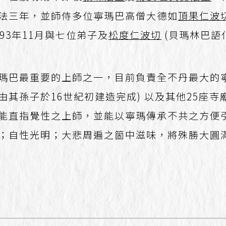
法三年，並師侍多位寧瑪巴高僧大德如
頂果仁波
93年11月與七位弟子及
松度仁波切
(貝瑪林巴語
瑪巴最重要的上師之一，目前負責全不丹最大的寧
由其孫子於16世紀初建造完成) 以及其他25座
能直指覺性之上師，並能以寧瑪傳承不共之方便
；自性光明；大悲周遍之箇中滋味，將殊勝大圓