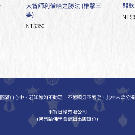
龍欽
大智師利僧哈之勝法 (椎擊三
文
要)
NT$3
NT$350
圓滿自心中，若知如如不動理，不著顯分不著空，此中未曾分濁
本智日輪有限公司
(智慧輪佛學會編輯出版單位)