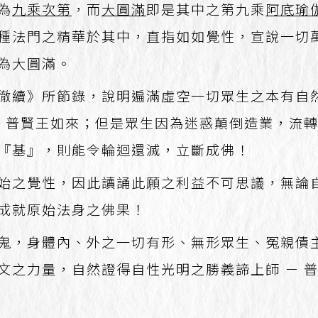
為
九乘次第
，而
大圓滿
即是其中之第九乘
阿底瑜
種法門之精華於其中，直指如如覺性，宣說一切
為大圓滿。
徹續》所節錄，說明遍滿虛空一切眾生之本有自
─ 普賢王如來；但是眾生因為迷惑顛倒造業，流
『基』，則能令輪迴還滅，立斷成佛！
始之覺性，因此讀誦此願之利益不可思議，無論
成就原始法身之佛果！
鬼，身體內、外之一切有形、無形眾生、冤親債
文之力量，自然證得自性光明之勝義諦上師 － 