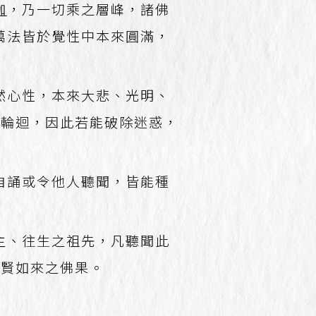
伽
，乃一切乘之層峰，諸佛
萬法皆於覺性中本來圓滿，
然心性，本來大悲、光明、
轉輪迴，因此若能破除迷惑，
自誦或令他人聽聞，皆能種
主、往生之祖先，凡聽聞此
普賢如來之佛果。