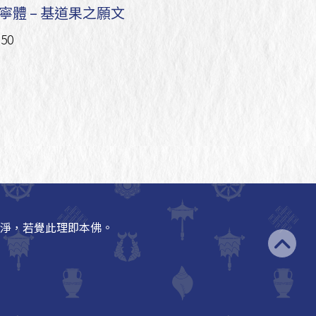
寧體 – 基道果之願文
50
淨，若覺此理即本佛。