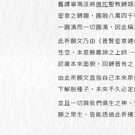
舊譯寧瑪派將
佛陀
聖教歸類
密意之歸趣，圓融八萬四千
一圓滿而一切圓滿，因此稱
此祈願文乃由《普賢密意通
性空，本是勝義諦之上師 
認識本來面貌，回歸普有之
由此祈願文直指自己本來原
下解脫種子，未來不久必定
並且一切與我們俱生之神、
願之眾生，皆能透過此祈禱