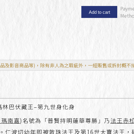
Paym
Add to cart
Meth
刷品及影音商品等)，除有非人為之瑕疵外，一經販售或拆封概不
瑪林巴伏藏王–第九世身化身
貝瑪南嘉
)名號為「普賢持明蓮華尊勝」乃
法王赤
。仁波切幼年即被
敦珠法王
及
第16世大寶法王
，