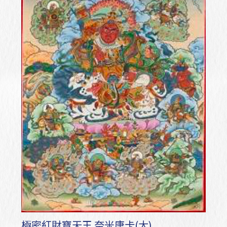
極密紅財寶天王 奈米唐卡(大)