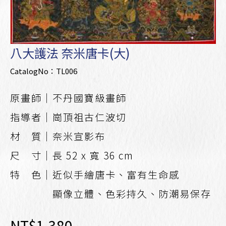
八大護法 奈米唐卡(大)
CatalogNo：TL006
原畫師｜不丹國寶級畫師
指導者｜崗頂祖古仁波切
材 質｜奈米宣影布
尺 寸｜長 52 x 寬 36 cm
特 色｜近似手繪唐卡、富有生命感
顯像立體、色彩持久、防潮易保存
NT$1,380