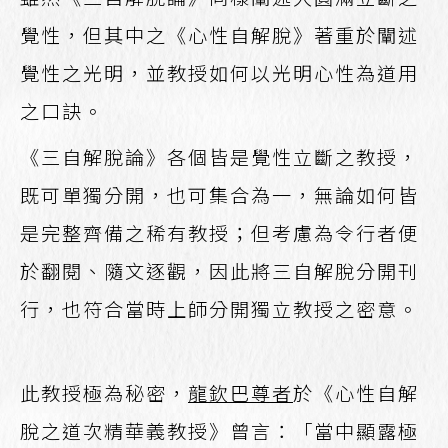
覺性，但其中之《心性自解脫》著重於闡述
覺性之光明，並教授如何以光明心性為道用
之口訣。
《三自解脫論》各個皆是覺性立斷之教授，
既可單獨分開，也可集合為一，無論如何皆
是完整齊備之稀有教授；但考慮為令行者便
於翻閱、隨文逐觀，因此將三自解脫分開刊
行，也符合當時上師分開獨立教授之密意。
此教授極為秘密，
龍欽巴尊者
於《心性自解
脫之道次精華義教授》曾言：「當中顯露極