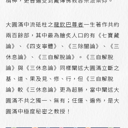
精神，更普遍受到藏傳佛教各宗派崇仰。
大圓滿中流砥柱之
龍欽巴尊者
一生著作共約
兩百餘部，其中最為膾炙人口的有《七寶藏
論》、《四支寧體》、《三除闇論》、《三
休息論》、《三自解脫論》。《三自解脫
論》與《三休息論》同樣闡述大圓滿立斷之
基、道、果及見、修、行，但《三自解脫
論》較《三休息論》更為超勝，當中闡述大
圓滿不共之獨一、無有；任運、遍佈，是大
圓滿中極度秘密之教授！