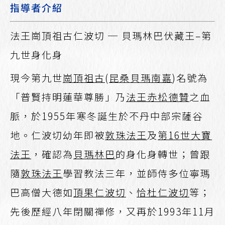
指導者介紹
法王崗頂祖古仁波切 ─ 貝瑪林巴伏藏王–第
九世身化身
現今第九世
崗頂祖古
(
昆桑貝瑪南嘉
)名號為
「普賢持明蓮華尊勝」乃
法王赤松德贊
之血
脈，於1955年寒冬誕生於不丹中部宗薩谷
地。仁波切幼年即被
敦珠法王
及
第16世大寶
法王
，確認為
貝瑪林巴
的身化身轉世；曾跟
隨
敦珠法王
學習教法三年，並師侍多位寧瑪
巴高僧大德如
頂果仁波切
、
恰杜仁波切
等；
先後歷經八年閉關禪修，又再於1993年11月