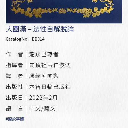
大圓滿 – 法性自解脫論
CatalogNo：BB014
作 者 | 龍欽巴尊者
指導者 | 崗頂祖古仁波切
譯 者 | 勝義阿闍梨
出版社 | 本智日輪出版社
出版日 | 2022年2月
語 言 | 中文/藏文
#龍欽寧體