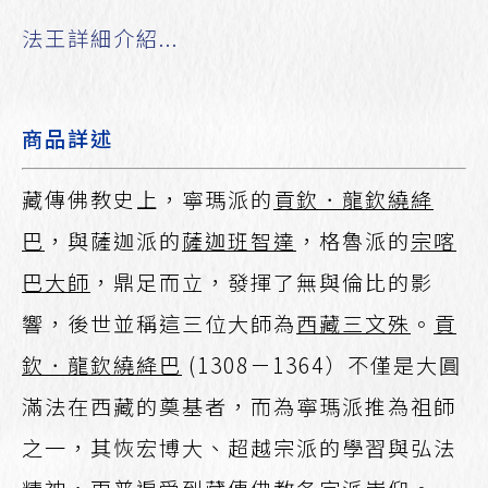
法王詳細介紹...
商品詳述
藏傳佛教史上，寧瑪派的
貢欽．龍欽繞絳
巴
，與薩迦派的
薩迦班智達
，格魯派的
宗喀
巴大師
，鼎足而立，發揮了無與倫比的影
響，後世並稱這三位大師為
西藏三文殊
。
貢
欽．龍欽繞絳巴
(1308－1364）不僅是大圓
滿法在西藏的奠基者，而為寧瑪派推為祖師
之一，其恢宏博大、超越宗派的學習與弘法