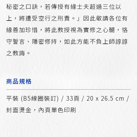
秘密之口訣，若傳授有緣士夫超過三位以
上，將遭受空行之刑責。」因此敬請各位有
緣善加珍惜，將此教授視為實修之心髓，恪
守誓言、隱密修持，如此方能不負上師諄諄
之教誨。
商品規格
平裝 (B5線圈裝訂) / 33頁 / 20 x 26.5 cm /
封面燙金，內頁單色印刷