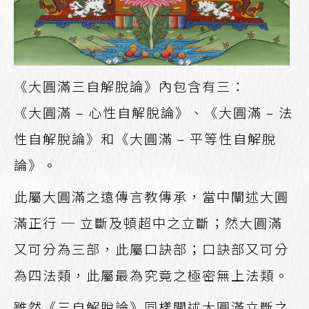
《大圓滿三自解脫論》內包含有三：
《大圓滿 – 心性自解脫論》、《大圓滿 – 法
性自解脫論》和《大圓滿 – 平等性自解脫
論》。
此屬大圓滿之遠傳言教傳承，當中闡述大圓
滿正行 ─ 立斷及頓超中之立斷；然大圓滿
又可分為三部，此屬口訣部；口訣部又可分
為四法類，此屬最為究竟之極密無上法類。
雖然《三自解脫論》同樣闡述大圓滿立斷之