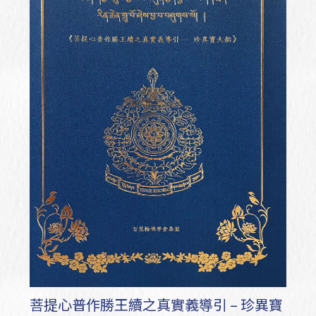
菩提心普作勝王續之真實義導引 – 珍異寶