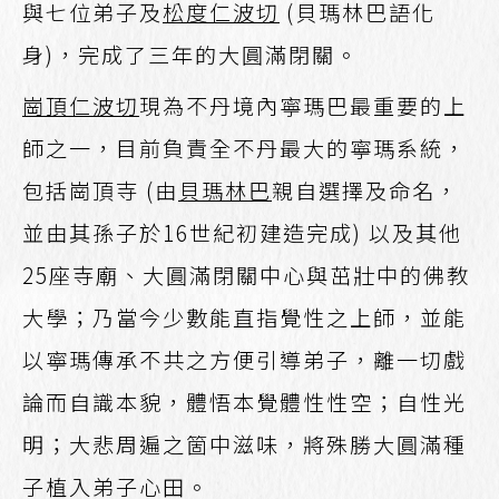
與七位弟子及
松度仁波切
(貝瑪林巴語化
身)，完成了三年的大圓滿閉關。
崗頂仁波切
現為不丹境內寧瑪巴最重要的上
師之一，目前負責全不丹最大的寧瑪系統，
包括崗頂寺 (由
貝瑪林巴
親自選擇及命名，
並由其孫子於16世紀初建造完成) 以及其他
25座寺廟、大圓滿閉關中心與茁壯中的佛教
大學；乃當今少數能直指覺性之上師，並能
以寧瑪傳承不共之方便引導弟子，離一切戲
論而自識本貌，體悟本覺體性性空；自性光
明；大悲周遍之箇中滋味，將殊勝大圓滿種
子植入弟子心田。