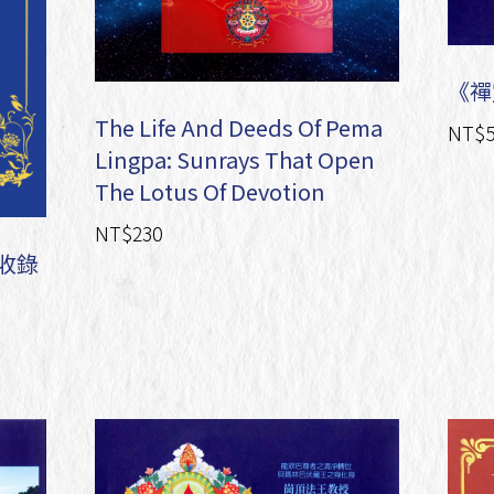
《禪
The Life And Deeds Of Pema
NT$5
Lingpa: Sunrays That Open
The Lotus Of Devotion
NT$230
收錄