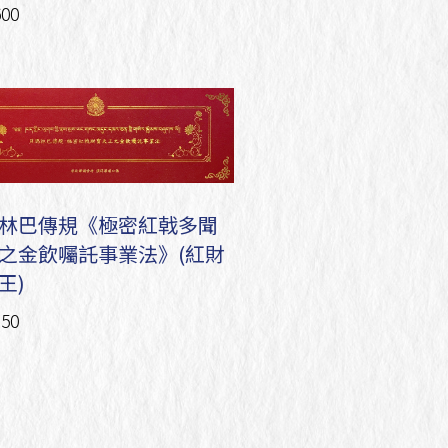
00
林巴傳規《極密紅戟多聞
之金飲囑託事業法》(紅財
王)
50