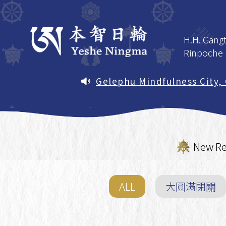
H.H. Gang
Rinpoche
H.H. Gan
Gelephu Mindfulness City,
Study Pathway
Rinpoche
Study Pathway - Five Ngön
Sacred Objects of the Linea
The Life 
Sacred Objects of the Line
H.H. Gan
Calendar
Rinpoche
New Re
2026 Complete Pema Lingpa
The Enli
Empowerment of Kurukullā,
Activities
Kyabje Gangteng Tulku Rin
Gangteng
ALL
大圓滿閉關
Rinpoche