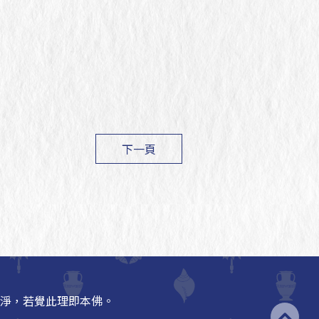
下一頁
淨，若覺此理即本佛。