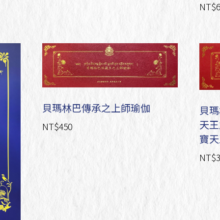
NT$6
貝瑪林巴傳承之上師瑜伽
貝瑪
天王
NT$450
寶天
NT$3