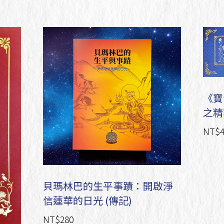
Blessed Amrita Pills
《寶
之精
NT$4
貝瑪林巴的生平事蹟：開啟淨
信蓮華的日光 (傳記)
NT$280