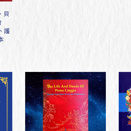
統．貝
會
、護
本