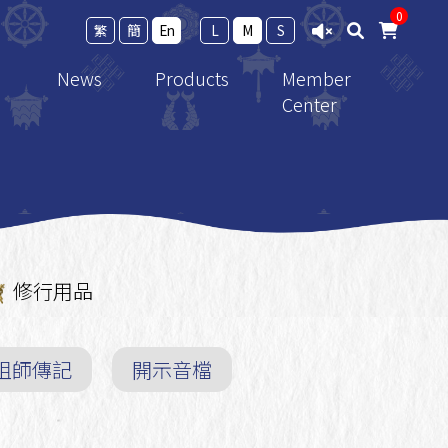
0
繁
簡
En
L
M
S
News
Products
Member
Center
ramework
Calendar
New Release
Member Login
ro Study
News
法寶
Events
Thangka
achings
Reports
修行用品
修行用品
cial Registration Form
 the
Shopping Guide
e
祖師傳記
開示音檔