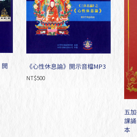
》開
《心性休息論》開示音檔MP3
NT$500
五加
課誦
本