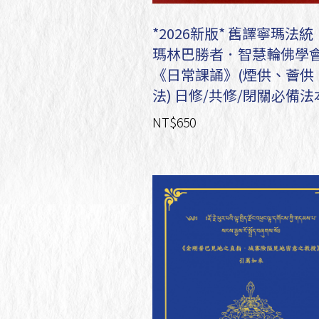
*2026新版* 舊譯寧瑪法
瑪林巴勝者．智慧輪佛學
《日常課誦》(煙供、薈供
法) 日修/共修/閉關必備法
NT$650