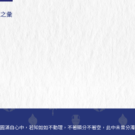
誦之彙
圓滿自心中，若知如如不動理，不著顯分不著空，此中未曾分濁