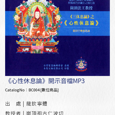
《心性休息論》開示音檔MP3
CatalogNo：BC004 [數位商品]
出 處 | 龍欽寧體
教授者 | 崗頂祖古仁波切