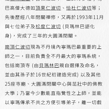
巴高僧大德如
頂果仁波切
、
恰杜仁波切
等；
先後歷經八年閉關禪修，又再於1993年11月
與七位弟子及
松度仁波切
(貝瑪林巴語化
身)，完成了三年的大圓滿閉關。
崗頂仁波切
現為不丹境內寧瑪巴最重要的上
師之一，目前負責全不丹最大的寧瑪系統，
包括崗頂寺 (由
貝瑪林巴
親自選擇及命名，
並由其孫子於16世紀初建造完成) 以及其他
25座寺廟、大圓滿閉關中心與茁壯中的佛教
大學；乃當今少數能直指覺性之上師，並能
以寧瑪傳承不共之方便引導弟子，離一切戲