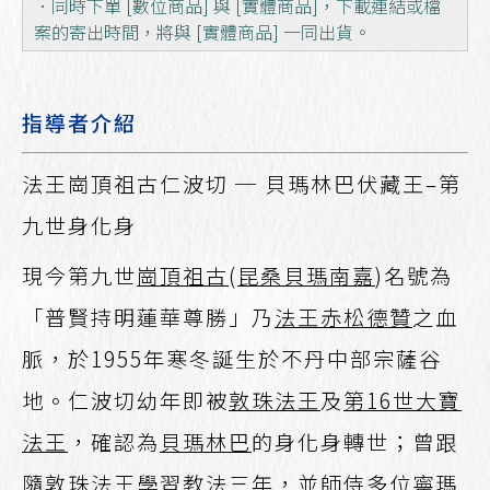
．同時下單 [數位商品] 與 [實體商品]，下載連結或檔
案的寄出時間，將與 [實體商品] 一同出貨。
指導者介紹
法王崗頂祖古仁波切 ─ 貝瑪林巴伏藏王–第
九世身化身
現今第九世
崗頂祖古
(
昆桑貝瑪南嘉
)名號為
「普賢持明蓮華尊勝」乃
法王赤松德贊
之血
脈，於1955年寒冬誕生於不丹中部宗薩谷
地。仁波切幼年即被
敦珠法王
及
第16世大寶
法王
，確認為
貝瑪林巴
的身化身轉世；曾跟
隨
敦珠法王
學習教法三年，並師侍多位寧瑪