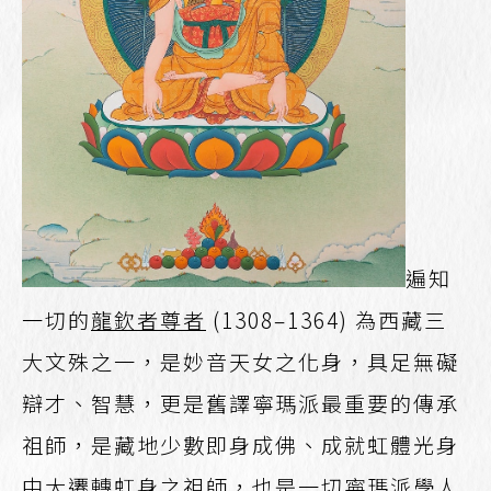
遍知
一切的
龍欽者尊者
(1308–1364) 為西藏三
大文殊之一，是妙音天女之化身，具足無礙
辯才、智慧，更是舊譯寧瑪派最重要的傳承
祖師，是藏地少數即身成佛、成就虹體光身
中大遷轉虹身之祖師，也是一切寧瑪派學人