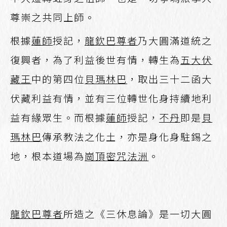
尊崇之共同上師。
根據
蓮師
授記，
龍欽巴尊者
乃大圓滿道統之
復興者，為了利益後世有情，轉生為
五大伏
藏王
中的第四位
貝瑪林巴
，取出三十二函大
伏藏利益有情，並有三位轉世化身持續地利
益有緣眾生。而根據
蓮師
授記，
不丹
即是
貝
瑪林巴
傳承教法之化土，亦是身化身駐錫之
地，根本道場為
崗頂密咒法洲
。
龍欽巴尊者
所造之《三休息論》是一切大圓