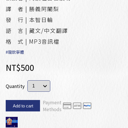
譯 者 | 勝義阿闍梨
發 行 | 本智日輪
語 言 | 藏文/中文翻譯
格 式 | MP3音訊檔
#龍欽寧體
NT$500
Quantity
Payment
Add to cart
Methods