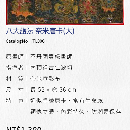
八大護法 奈米唐卡(大)
CatalogNo：TL006
原畫師｜不丹國寶級畫師
指導者｜崗頂祖古仁波切
材 質｜奈米宣影布
尺 寸｜長 52 x 寬 36 cm
特 色｜近似手繪唐卡、富有生命感
顯像立體、色彩持久、防潮易保存
NT$1,380