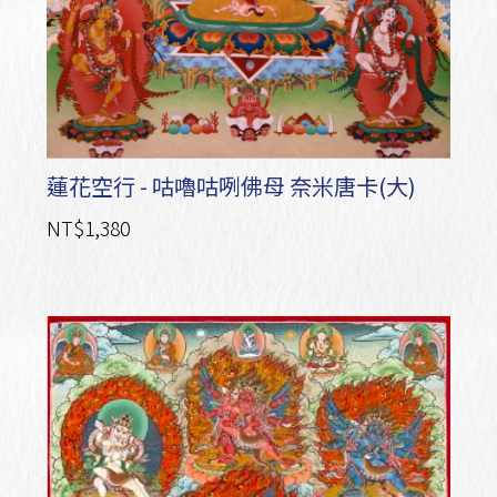
蓮花空行 - 咕嚕咕咧佛母 奈米唐卡(大)
NT$1,380