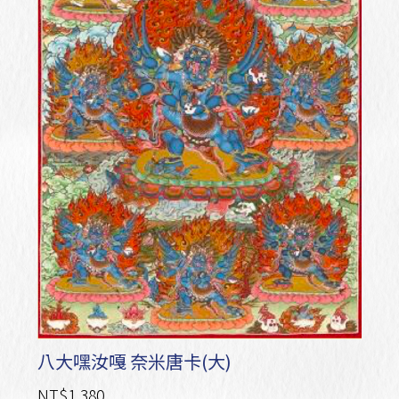
八大嘿汝嘎 奈米唐卡(大)
NT$1,380