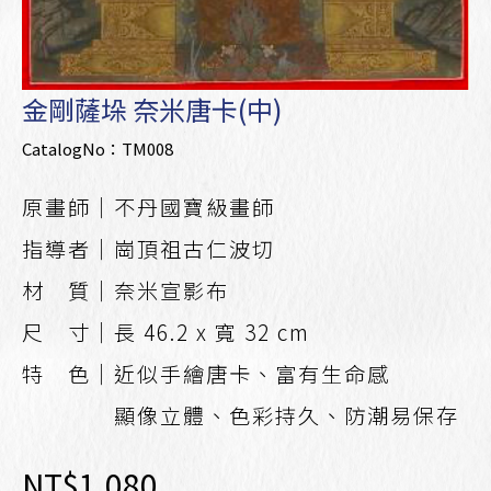
金剛薩垛 奈米唐卡(中)
CatalogNo：TM008
原畫師｜不丹國寶級畫師
指導者｜崗頂祖古仁波切
材 質｜奈米宣影布
尺 寸｜長 46.2 x 寬 32 cm
特 色｜近似手繪唐卡、富有生命感
顯像立體、色彩持久、防潮易保存
NT$1,080