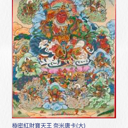
極密紅財寶天王 奈米唐卡(大)