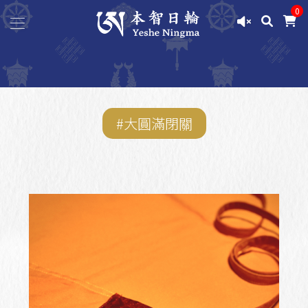
0
#大圓滿閉關