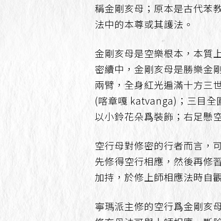
稱金剛亥母；原本是古代苯
法中的本尊或其護法。
金剛亥母是空樂根本，本質上就
密續中，金剛亥母是勝樂金
兩臂，全身紅光遍滿十方三
(喀章嘎 katvanga)
以小鈴花朵爲裝飾；右足懸
空行母對修密的行者而言，
先修得空行相應，然後再修
加持，於修上師相應法時自
寧瑪派主修的空行爲金剛亥