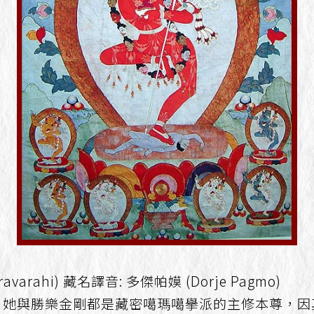
jravarahi) 藏名譯音: 多傑帕嫫 (Dorje Pagmo)
，她與勝樂金剛都是藏密噶瑪噶擧派的主修本尊，因