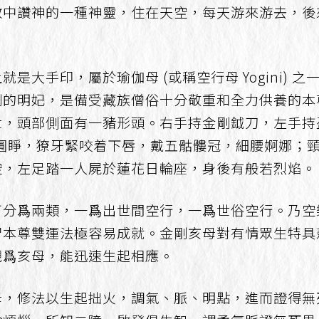
教中讚神的一種神靈，住在天空，每天游來游去，後
是大手印，屬於瑜伽母 (或稱空行母 Yogini) 
剛的明妃，是備受藏族僧俗十分敬重和全力供養的本
世，頭部側面有一豬形頭。右手持金剛鉞刀，左手持
；三目全圓睜，獠牙緊咬着下唇，戴五骷髏冠，細腰婀娜
空，左足踏一人屍於蓮花日輪座，身後有般若烈焰。
可分爲兩類，一爲出世間空行，一爲世俗空行。乃空
習本尊雙運法極容易成就。金剛亥母對有情眾生特具
觀爲亥母，能迅速生起相應。
母，修法以生起拙火，調氣、脈、明點，進而證得無