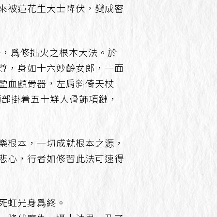
來被蓮花生大士降伏，變成密
之一，爲修拙火之根本大法。於
尊，身如十六妙齡女郎，一面
盈血顱骨器，左肩斜倚天杖
；頸部掛着五十鮮人骨飾項鏈，
樂根本，一切成就根本之源，
悲心，行者如修習此法可速得
死虹光身爲終。