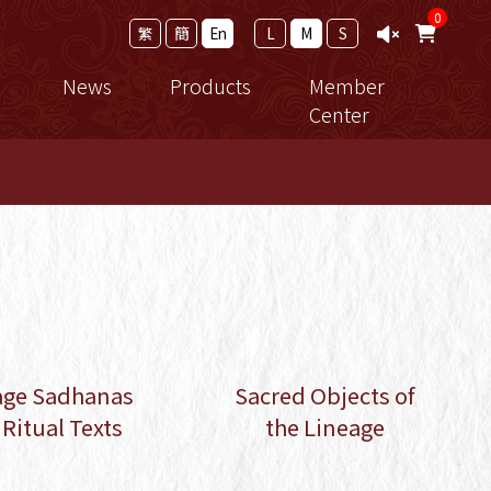
0
繁
簡
En
L
M
S
News
Products
Member
Center
ramework
Calendar
New Release
Member Login
ro Study
News
法寶
Events
Thangka
achings
Reports
修行用品
cial Registration Form
 the
Shopping Guide
e
age Sadhanas
Sacred Objects of
Ritual Texts
the Lineage