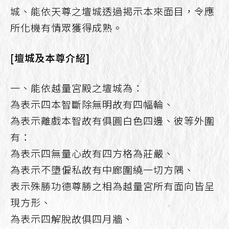
城、能依天尊之壇城透過揭示本來面目，令應
所化機有情眾獲得成熟。
[壇城及本尊介紹]
一、能依越量宮殿之壇城為：
為表示四本智斷除無明故有四幅輪、
為表示離戲本智故有俱圓白色四邊、彼等外圍
有：
為表示四無量心故有四方格為莊嚴、
為表示不墮偏私故有中廊圍繞一切方隅、
表示殊勝功德尊勝之相為越量宮所有面向皆呈
現方形、
為表示四解脫故俱四月牆、