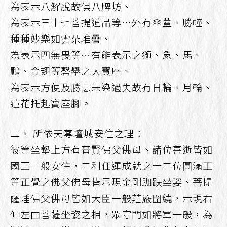
為表示八解脫故俱八牌坊、
為表示三十七菩提道品等⋯外有傘蓋、勝幢、
種種妙樂如雲朵堆疊、
為表示四無畏等⋯有能表示之獅、象、馬、
鵬、金翅等磬舉之大寶座、
為表示方便及勝慧未染過失故有日輪、月輪、
蓮花托起寶座腳。
二、 所依天尊壇城安住之理：
彼等坐墊上方有普賢佛父佛母、諸位善逝皆如
國王一般安住，二利任運成就之十二位圓滿正
等正覺之佛父佛母皆示現金剛跏趺坐姿、菩提
薩埵佛父佛母皆如大臣一般莊嚴圍繞，示現右
伸左曲菩薩坐姿之相，眾守門如將軍一般，為