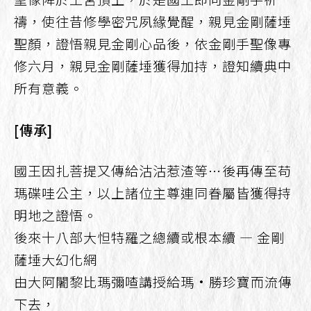
禱，使往昔修學密咒夙緣覺醒，親見金剛薩埵
聖顏，證悟親見金剛心品後，依金剛手聖像專
修六月，親見金剛薩埵獲得加持，證知續典中
所有意義。
[傳承]
國王因扎菩提又傳給沽沽惹渣等⋯後再傳至苟
瑪碟哇公主，以上諸位主尊連同眷屬皆獲得持
明地之證悟。
後來十八部大怛特羅之總續或根本續 — 金剛
薩埵大幻化網
由大阿闍黎比瑪彌喳講授給瑪·勝珍寶而流傳
下去，