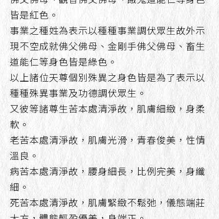
皆是紅色。
事業之種姓為表示以種種事業調伏眾生故外示
現不空成就佛父佛母、金剛手佛父佛母、畜生
道能仁等身色皆是綠色。
以上諸位天尊個別殊異之身色皆是為了表示以
種種殊異事業及功德調伏眾生。
又彼等諸尊生苦本處清淨故，肌膚細緻，身柔
軟。
老苦本處清淨故，肌膚光滑，青春俊美，性情
溫良。
病苦本處清淨故，腰身細長，比例完美，身纖
細。
死苦本處清淨故，肌膚緊緻不鬆弛，儀態端莊
大方，體態輕盈優美，身端正。