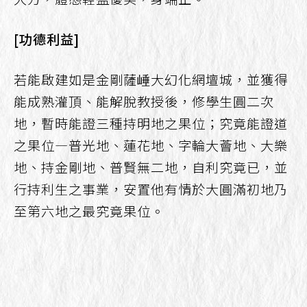
[功德利益]
若能啟建如是金剛薩崜大幻化網壇城，並獲得
能成熟灌頂、能解脫教授後，修學生圓二次
地，暫時能證三種持明地之果位；究竟能證道
之果位—普光地、蓮花地、字輪大薈地、大樂
地、持金剛地、普賢無二地，自利究竟已，並
行持利生之事業，安置他有情於大圓滿初地乃
至第六地之最究竟果位。