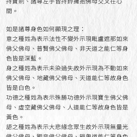
持寶劍、諸尊左手皆持鈴擁抱佛母交叉在心
間。
如是諸尊身色如何顯現之理：
意之種姓為表示法性不變外示現毗盧遮那如來
佛父佛母、普賢佛父佛母、非天道之能仁等身
色皆是深藍。
身之種姓為表示未染過失故外示現為不動如來
佛父佛母、地藏佛父佛母、天道能仁等故身色
皆是白色。
功德之種姓為表示殊勝功德外示現寶生佛父佛
母、虛空藏佛父佛母、人道能仁等故身色皆是
黃色。
語之種姓為表示大悲緣念眾生故外示現無量光
佛父佛母、觀音佛父佛母、餓鬼道能仁等身色