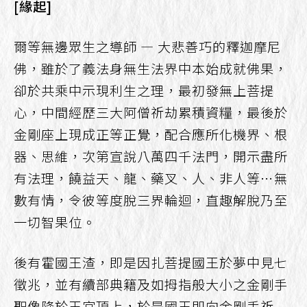
[緣起]
爾等無邊眾生之導師 — 大悲善巧的釋迦摩尼
佛，雖於了義法身無生法界中本始成就佛果，
卻於共乘中示現利生之理，最初發無上菩提
心，中間經歷三大阿僧祈劫累積資糧，最後於
金剛座上現成正等正覺，配合應所化機界、根
器、思維，次第宣說八萬四千法門，開示盡所
有法理，饒益天、龍、藥叉、人、非人等⋯無
數有情，令彼等度脫三界輪迴，直趣解脫乃至
一切智果位。
後有霍國王渣，即是因扎菩提國王於夢中見七
徵兆，並有續部典籍及如拇指般大小之金剛手
聖像降於王宮頂上，於是國王即向金剛手祈