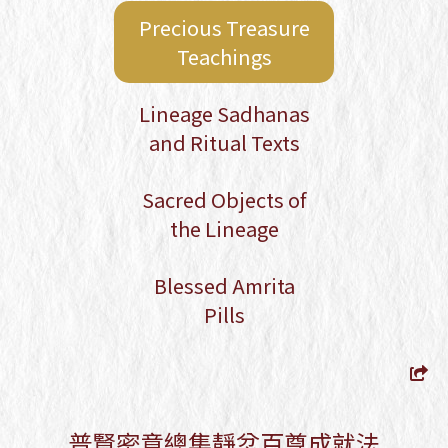
Registration Form
Precious Treasure
Empowerment of Kurukullā, the
Teachings
Lotus Ḍākinī, and Tsok Offering
Kyabje Gangteng Tulku Rinpoche -
2026 Taiwan Dharma Activities
Lineage Sadhanas
Schedule
and Ritual Texts
Sacred Objects of
the Lineage
Blessed Amrita
Pills
普賢密意總集靜忿百尊成就法