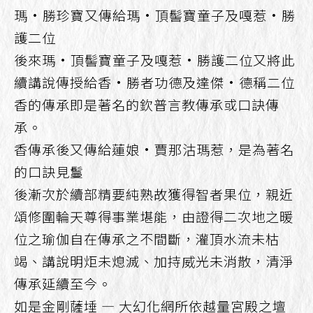
瑪·勝珍寶又傳給瑪·頂髻寶童子及嘎惹·勝
護二位
後來瑪·頂髻寶童子及嘎惹·勝護二位又將此
續講說傳授給香·勝者功德及達傑·德稱二位
香的傳承即是著名的欽普言教傳承或口訣傳
承。
香傳承後又傳給蓮娘·賈那沽瑪惹，是為著名
的口訣見鬘
後漸次於續部精要純熟故獲得智者果位，親近
頌修圍輪天尊得事業堪能，由證得二次地之暖
位之瑜伽自在傳承之不間斷，灌頂水流未枯
竭、講說明炬未熄滅、加持威光未消散，清淨
傳承延續至今。
如是金剛薩埵 — 大幻化網所依越量宮殿之壇