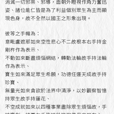
消滅一切邪祟、邪導，面朝外瞪視作角力奮迅
姿、諸位能仁皆是為了利益個別眾生為主而顯
現色身，故不全然以國王之形象出現。
彼等之手幟為：
意毗盧遮那如來空性悲心不二故根本右手持金
剛杵作為表示、
不動如來斷盡煩惱網結，轉動法輪故手持法輪
作為表示、
寶生如來滿足眾生希願，功德任運天成故手持
珍寶、
無量光如來貪欲於法界中清淨，以妙觀察智憶
持眾生故手持蓮花、
不空成就如來以四種事業盡除眾生煩惱故，手